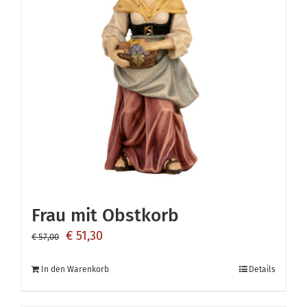
Frau mit Obstkorb
Ursprünglicher
Aktueller
€
51,30
€
57,00
Preis
Preis
In den Warenkorb
Details
war:
ist:
€ 57,00
€ 51,30.