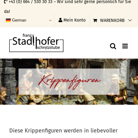
+43 (0) 664 / 530 30 33 – Wir sind sehr gerne persönlich für Sie
Skip
da!
to
Mein Konto
WARENKORB
German
content
Krippenfiguren
Diese Krippenfiguren werden in liebevoller