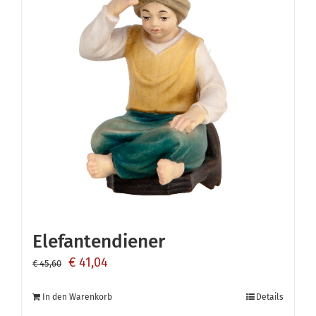
Elefantendiener
Ursprünglicher
Aktueller
€
41,04
€
45,60
Preis
Preis
In den Warenkorb
Details
war:
ist: