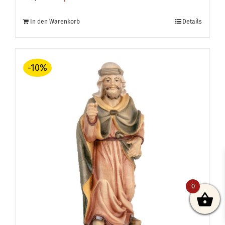
Preis
Preis
In den Warenkorb
Details
war:
ist:
€ 79,80
€ 71,82.
-10%
0