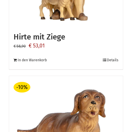
Hirte mit Ziege
Ursprünglicher
Aktueller
€
53,01
€
58,90
Preis
Preis
In den Warenkorb
Details
war:
ist:
€ 58,90
€ 53,01.
-10%