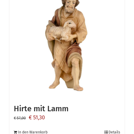
Hirte mit Lamm
Ursprünglicher
Aktueller
€
51,30
€
57,00
Preis
Preis
In den Warenkorb
Details