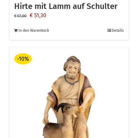
Hirte mit Lamm auf Schulter
Ursprünglicher
Aktueller
€
51,30
€
57,00
Preis
Preis
In den Warenkorb
Details
war:
ist:
€ 57,00
€ 51,30.
-10%