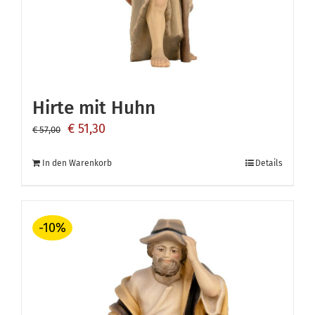
Hirte mit Huhn
Ursprünglicher
Aktueller
€
51,30
€
57,00
Preis
Preis
In den Warenkorb
Details
war:
ist:
€ 57,00
€ 51,30.
-10%