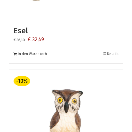
Esel
Ursprünglicher
Aktueller
€
32,49
€
36,10
Preis
Preis
In den Warenkorb
Details
war:
ist:
€ 36,10
€ 32,49.
-10%