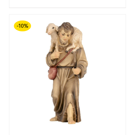
war:
ist:
€ 57,00
€ 51,30.
-10%