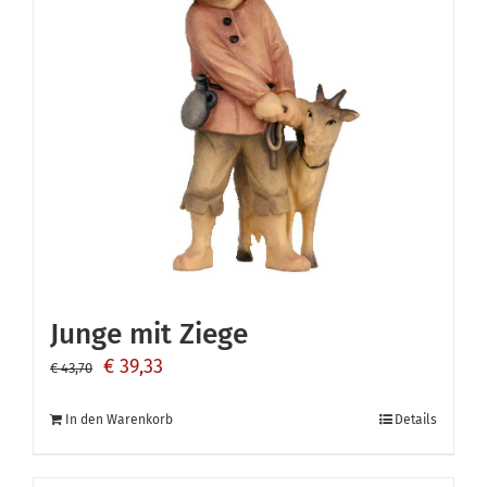
Junge mit Ziege
Ursprünglicher
Aktueller
€
39,33
€
43,70
Preis
Preis
In den Warenkorb
Details
war:
ist:
€ 43,70
€ 39,33.