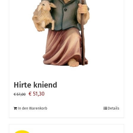
Hirte kniend
Ursprünglicher
Aktueller
€
51,30
€
57,00
Preis
Preis
In den Warenkorb
Details
war:
ist:
€ 57,00
€ 51,30.