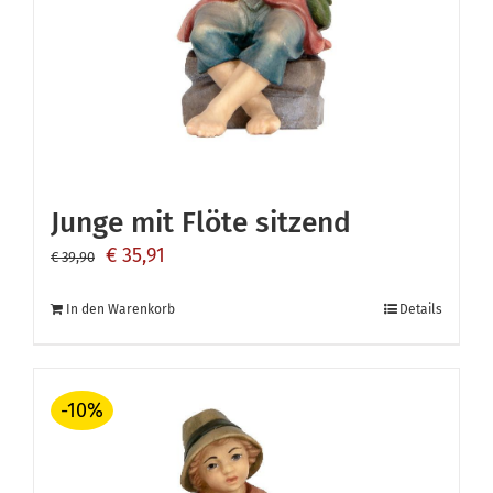
Junge mit Flöte sitzend
Ursprünglicher
Aktueller
€
35,91
€
39,90
Preis
Preis
In den Warenkorb
Details
war:
ist:
€ 39,90
€ 35,91.
-10%