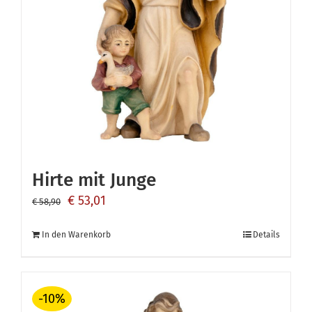
Hirte mit Junge
Ursprünglicher
Aktueller
€
53,01
€
58,90
Preis
Preis
In den Warenkorb
Details
war:
ist:
€ 58,90
€ 53,01.
-10%