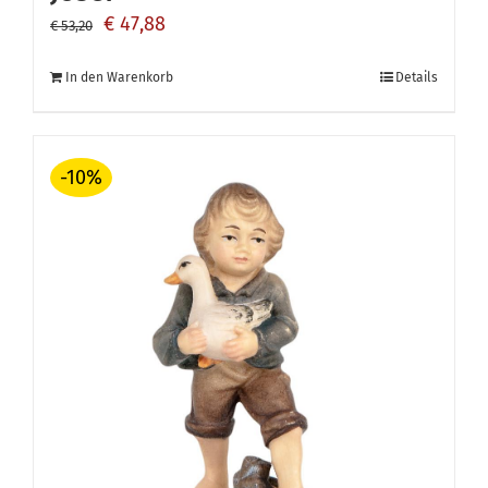
Ursprünglicher
Aktueller
€
47,88
€
53,20
Preis
Preis
In den Warenkorb
Details
war:
ist:
€ 53,20
€ 47,88.
-10%