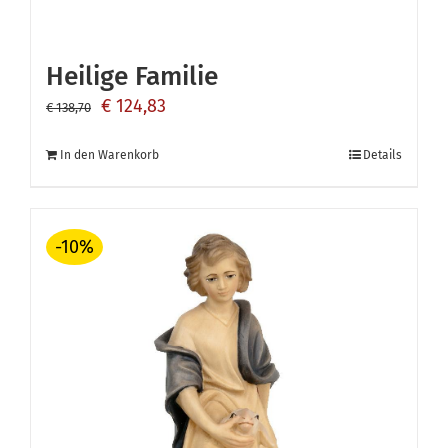
Heilige Familie
Ursprünglicher
Aktueller
€
124,83
€
138,70
Preis
Preis
In den Warenkorb
Details
war:
ist:
€ 138,70
€ 124,83.
-10%