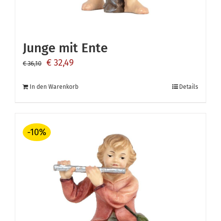
Junge mit Ente
Ursprünglicher
Aktueller
€
32,49
€
36,10
Preis
Preis
In den Warenkorb
Details
war:
ist:
€ 36,10
€ 32,49.
-10%