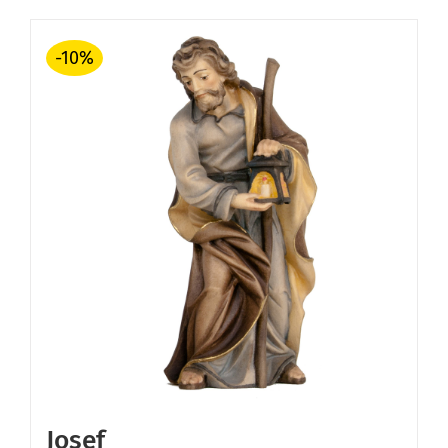
€ 15,20
€ 13,68.
-10%
Josef