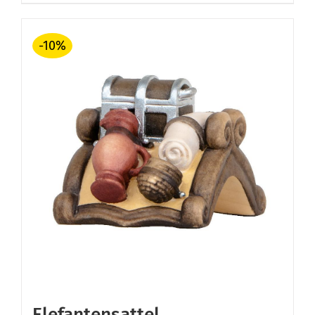
€ 45,60
€ 41,04.
-10%
Elefantensattel