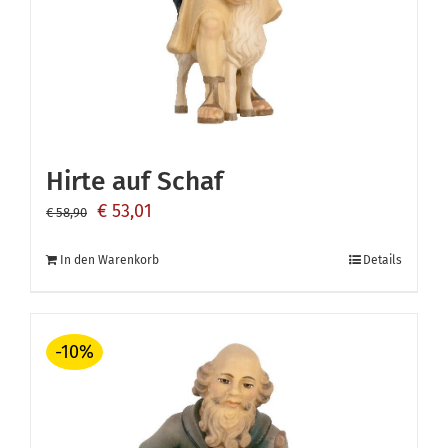
Hirte auf Schaf
Ursprünglicher
Aktueller
€
53,01
€
58,90
Preis
Preis
In den Warenkorb
Details
war:
ist:
€ 58,90
€ 53,01.
-10%