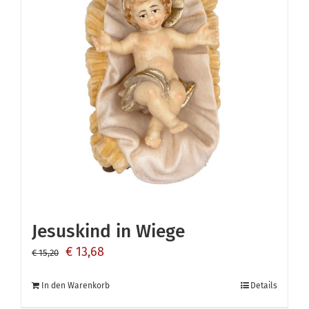
Jesuskind in Wiege
Ursprünglicher
Aktueller
€
13,68
€
15,20
Preis
Preis
In den Warenkorb
Details
war:
ist: