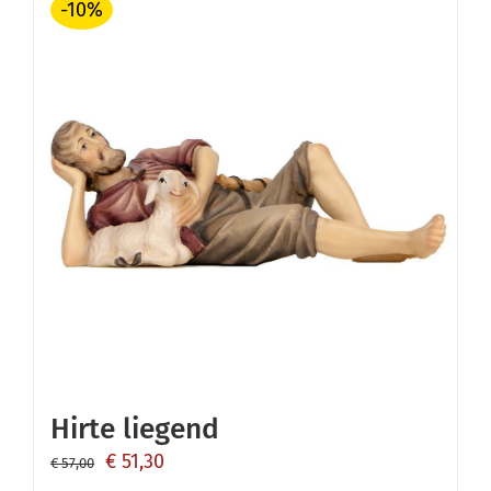
-10%
Hirte liegend
Ursprünglicher
Aktueller
€
51,30
€
57,00