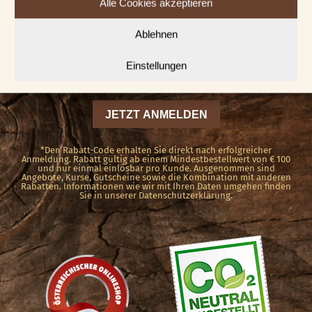
News abonnieren
SOFORT € 5,00 RABATT!
Alle Cookies akzeptieren
Ablehnen
Einstellungen
*Den Rabatt-Code erhalten Sie direkt nach erfolgreicher
Anmeldung. Rabatt gültig ab einem Mindestbestellwert von € 100
und nur einmal einlösbar pro Kunde. Ausgenommen sind
Angebote, Kurse, Gutscheine sowie die Kombination mit anderen
Rabatten. Informationen wie wir mit Ihren Daten umgehen finden
Sie in unserer Datenschutzerklärung.