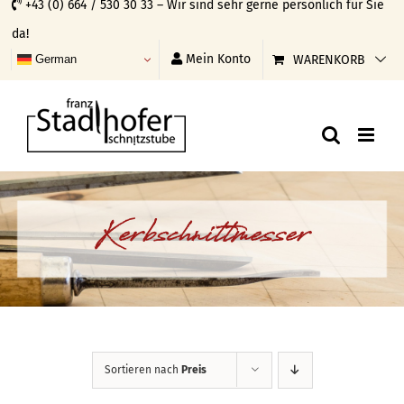
+43 (0) 664 / 530 30 33 – Wir sind sehr gerne persönlich für Sie
Skip
da!
to
Mein Konto
WARENKORB
German
content
Kerbschnittmesser
Sortieren nach
Preis