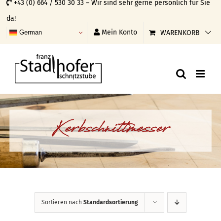
+43 (0) 664 / 530 30 33 – Wir sind sehr gerne persönlich für Sie
Skip
da!
to
Mein Konto
WARENKORB
German
content
Kerbschnittmesser
Sortieren nach
Standardsortierung