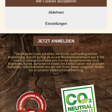
News abonnieren
SOFORT € 5,00 RABATT!
Alle Cookies akzeptieren
Ablehnen
Einstellungen
*Den Rabatt-Code erhalten Sie direkt nach erfolgreicher
Anmeldung. Rabatt gültig ab einem Mindestbestellwert von € 100
und nur einmal einlösbar pro Kunde. Ausgenommen sind
Angebote, Kurse, Gutscheine sowie die Kombination mit anderen
Rabatten. Informationen wie wir mit Ihren Daten umgehen finden
Sie in unserer Datenschutzerklärung.