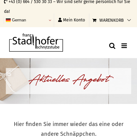
+43 (0) 664 / 530 30 33 – Wir sind sehr gerne persönlich für Sie
Skip
da!
to
Mein Konto
WARENKORB
German
content
Aktuelles Angebot
Hier finden Sie immer wieder das eine oder
andere Schnäppchen.