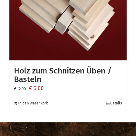
Holz zum Schnitzen Üben /
Basteln
Ursprünglicher
Aktueller
€
6,00
€
12,00
Preis
Preis
In den Warenkorb
Details
war:
ist:
€ 12,00
€ 6,00.