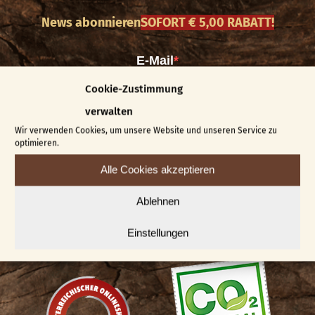
News abonnieren
SOFORT € 5,00 RABATT!
Cookie-Zustimmung
verwalten
Wir verwenden Cookies, um unsere Website und unseren Service zu
optimieren.
Alle Cookies akzeptieren
*Den Rabatt-Code erhalten Sie direkt nach erfolgreicher
Anmeldung. Rabatt gültig ab einem Mindestbestellwert von € 100
und nur einmal einlösbar pro Kunde. Ausgenommen sind
Angebote, Kurse, Gutscheine sowie die Kombination mit anderen
Ablehnen
Rabatten. Informationen wie wir mit Ihren Daten umgehen finden
Sie in unserer Datenschutzerklärung.
Einstellungen