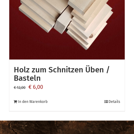
Holz zum Schnitzen Üben /
Basteln
Ursprünglicher
Aktueller
€
6,00
€
12,00
Preis
Preis
In den Warenkorb
Details
war:
ist:
€ 12,00
€ 6,00.