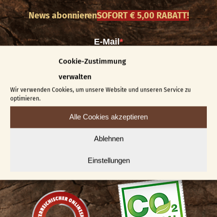
News abonnieren
SOFORT € 5,00 RABATT!
Cookie-Zustimmung
verwalten
Wir verwenden Cookies, um unsere Website und unseren Service zu
optimieren.
Alle Cookies akzeptieren
*Den Rabatt-Code erhalten Sie direkt nach erfolgreicher
Anmeldung. Rabatt gültig ab einem Mindestbestellwert von € 100
und nur einmal einlösbar pro Kunde. Ausgenommen sind
Angebote, Kurse, Gutscheine sowie die Kombination mit anderen
Ablehnen
Rabatten. Informationen wie wir mit Ihren Daten umgehen finden
Sie in unserer Datenschutzerklärung.
Einstellungen