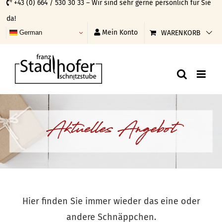
+43 (0) 664 / 530 30 33 – Wir sind sehr gerne persönlich für Sie
Skip
da!
to
Mein Konto
WARENKORB
German
content
Aktuelles Angebot
Hier finden Sie immer wieder das eine oder
andere Schnäppchen.