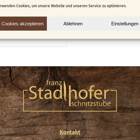
nitzen Üben /
erwenden Cookies, um unsere Website und unseren Service zu optimieren.
teln
Ursprünglicher
Aktueller
€
6,00
e Cookies akzeptieren
Ablehnen
Einstellungen
Preis
Preis
n Warenkorb
Details
war:
ist:
€ 12,00
€ 6,00.
Kontakt