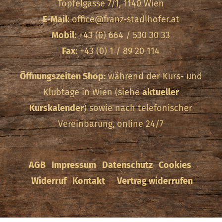
Töpfelgasse 7/1, 1140 Wien
E-Mail
:
office@franz-stadlhofer.at
Mobil
: +43 (0) 664 / 530 30 33
Fax
: +43 (0) 1 / 89 20 114
Öffnungszeiten Shop:
während der Kurs- und
Klubtage in Wien (siehe
aktueller
Kurskalender
) sowie nach telefonischer
Vereinbarung, online 24/7
AGB
Impressum
Datenschutz
Cookies
Widerruf
Kontakt
Vertrag widerrufen