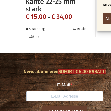
Kante 22-25 mm
Sch
Wir v
stark
Bas
€
15,00
€
34,00
–
€
12,00
All
Dieses
Ausführung
Details
In de
Produkt
wählen
weist
mehrere
Varianten
auf.
News abonnieren
SOFORT € 5,00 RABATT!
Die
Optionen
können
auf
der