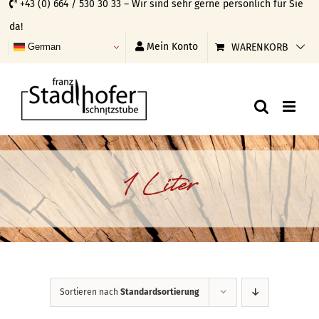
+43 (0) 664 / 530 30 33 – Wir sind sehr gerne persönlich für Sie
Skip
da!
to
Mein Konto
WARENKORB
German
content
1 Liter
Sortieren nach
Standardsortierung