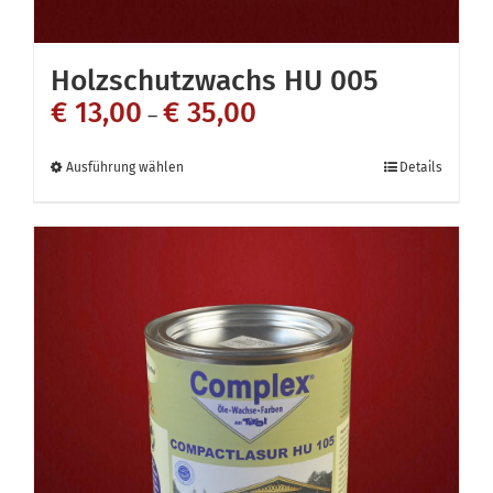
Holzschutzwachs HU 005
€
13,00
€
35,00
–
Dieses
Ausführung wählen
Details
Produkt
weist
mehrere
Varianten
auf.
Die
Optionen
können
auf