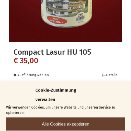
der
Produktseite
gewählt
werden
Compact Lasur HU 105
€
35,00
Dieses
Ausführung wählen
Details
Produkt
Cookie-Zustimmung
weist
verwalten
mehrere
Wir verwenden Cookies, um unsere Website und unseren Service zu
Varianten
optimieren.
News abonnieren
SOFORT € 5,00 RABATT!
auf.
Alle Cookies akzeptieren