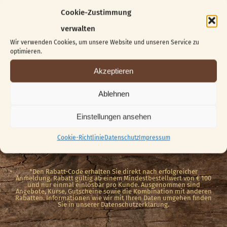
Cookie-Zustimmung
verwalten
Wir verwenden Cookies, um unsere Website und unseren Service zu
optimieren.
News abonnieren
€ 5,00 SHOP RABATT!
Akzeptieren
Ablehnen
Einstellungen ansehen
Cookie-Richtlinie
Datenschutz
Impressum
*Den Rabatt-Code erhalten Sie direkt nach erfolgreicher
Anmeldung. Rabatt gültig ab einem Mindestbestellwert von € 100
und nur einmal einlösbar pro Kunde. Ausgenommen sind
Angebote, Kurse, Gutscheine sowie die Kombination mit anderen
Rabatten. Informationen wie wir mit Ihren Daten umgehen finden
Sie in unserer Datenschutzerklärung.