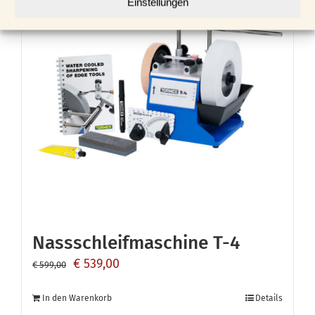
Einstellungen
Nassschleifmaschine T-4
Ursprünglicher
Aktueller
€
539,00
€
599,00
Preis
Preis
In den Warenkorb
Details
war:
ist: