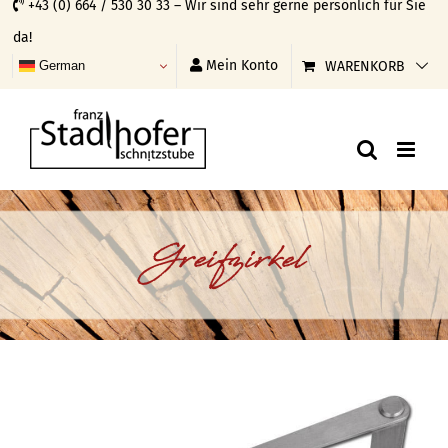
+43 (0) 664 / 530 30 33 – Wir sind sehr gerne persönlich für Sie
Skip
da!
to
Mein Konto
WARENKORB
German
content
Greifzirkel