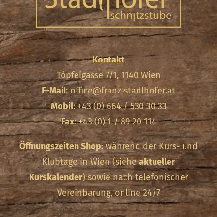
Kontakt
Töpfelgasse 7/1, 1140 Wien
E-Mail
:
office@franz-stadlhofer.at
Mobil
: +43 (0) 664 / 530 30 33
Fax
: +43 (0) 1 / 89 20 114
Öffnungszeiten Shop:
während der Kurs- und
Klubtage in Wien (siehe
aktueller
Kurskalender
) sowie nach telefonischer
Vereinbarung, online 24/7