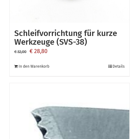
Schleifvorrichtung für kurze
Werkzeuge (SVS-38)
Ursprünglicher
Aktueller
€
28,80
€
32,00
Preis
Preis
In den Warenkorb
Details
war:
ist:
€ 32,00
€ 28,80.