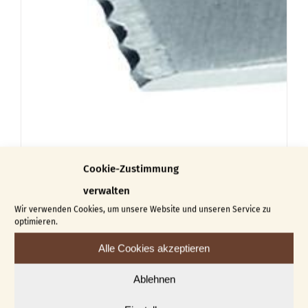
Punktiereisen P 60
Cookie-Zustimmung
€
27,20
verwalten
Wir verwenden Cookies, um unsere Website und unseren Service zu
In den Warenkorb
Details
optimieren.
Alle Cookies akzeptieren
Ablehnen
-10%