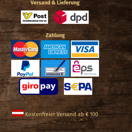
Versand & Lieferung
Optionen
können
auf
Zahlung
der
Produktseite
ite
gewählt
werden
Kostenfreier Versand ab € 100