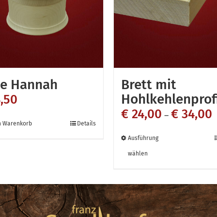
Produktse
gewählt
werden
e Hannah
Brett mit
Hohlkehlenprofi
,50
€
24,00
€
34,00
–
n Warenkorb
Details
Dieses
Ausführung
Produkt
wählen
weist
mehrere
Variante
auf.