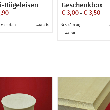
i-Bügeleisen
Geschenkbox
,90
€
3,00
€
3,50
–
Dieses
n Warenkorb
Details
Ausführung
Produkt
wählen
weist
mehrere
Variante
auf.
Die
Optionen
können
auf
der