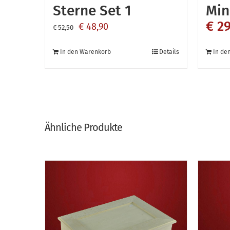
Sterne Set 1
Min
€
29
Ursprünglicher
Aktueller
€
48,90
€
52,50
Preis
Preis
In den Warenkorb
Details
In de
war:
ist:
€ 52,50
€ 48,90.
Ähnliche Produkte