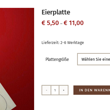
Eierplatte
€
5,50
€
11,00
–
Lieferzeit:
2-6 Werktage
Plattengröße

IN DEN WAREN
Eierplatte
Menge