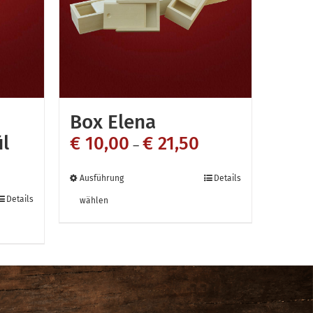
ite
Produktseite
gewählt
werden
Box Elena
l
€
10,00
€
21,50
–
Dieses
Ausführung
Details
Produkt
Details
wählen
weist
mehrere
Varianten
n
auf.
Die