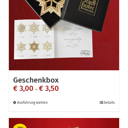
Geschenkbox
€
3,00
€
3,50
–
Dieses
Ausführung wählen
Details
Produkt
weist