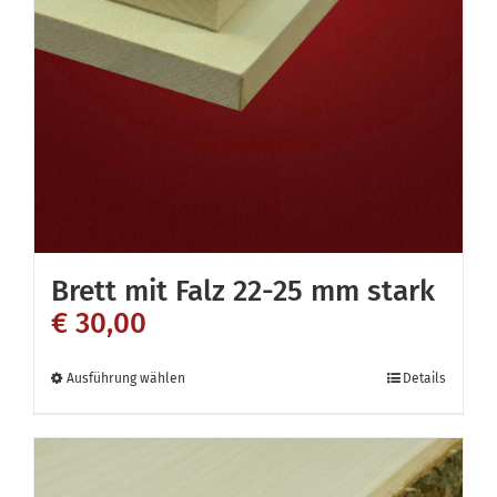
Brett mit Falz 22-25 mm stark
€
30,00
Dieses
Ausführung wählen
Details
Produkt
weist
mehrere