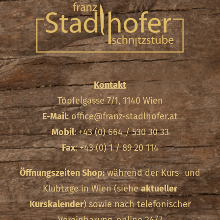
Kontakt
Töpfelgasse 7/1, 1140 Wien
E-Mail
:
office@franz-stadlhofer.at
Mobil
: +43 (0) 664 / 530 30 33
Fax
: +43 (0) 1 / 89 20 114
Öffnungszeiten Shop:
während der Kurs- und
Klubtage in Wien (siehe
aktueller
Kurskalender
) sowie nach telefonischer