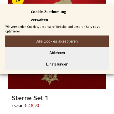
-7%
mehrere
Varianten
Cookie-Zustimmung
auf.
verwalten
Die
Wir verwenden Cookies, um unsere Website und unseren Service zu
optimieren.
Optionen
Alle Cookies akzeptieren
können
auf
Ablehnen
der
Einstellungen
Produktseite
gewählt
werden
Sterne Set 1
Ursprünglicher
Aktueller
€
48,90
€
52,50
Preis
Preis