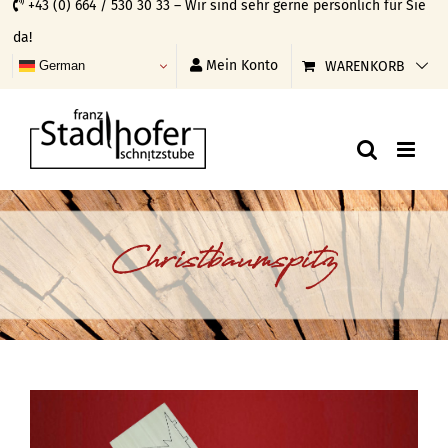
+43 (0) 664 / 530 30 33 – Wir sind sehr gerne persönlich für Sie
Skip
da!
to
Mein Konto
WARENKORB
German
content
Christbaumspitz