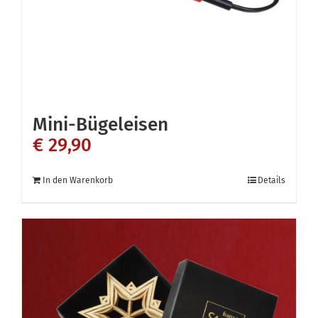
der
Produktseite
gewählt
werden
Mini-Bügeleisen
€
29,90
In den Warenkorb
Details