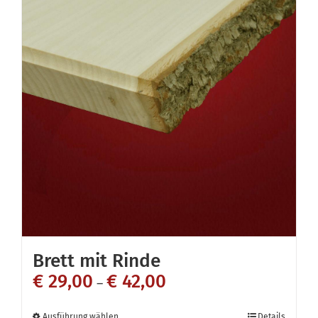
Varianten
auf.
Die
Optionen
können
auf
der
Produktseite
gewählt
werden
Brett mit Rinde
€
29,00
€
42,00
–
Dieses
Ausführung wählen
Details