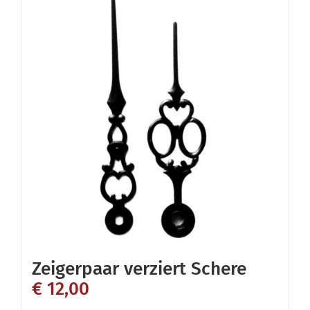
mehrere
Varianten
auf.
Die
Optionen
können
auf
der
Produktseite
gewählt
werden
Zeigerpaar verziert Schere
€
12,00