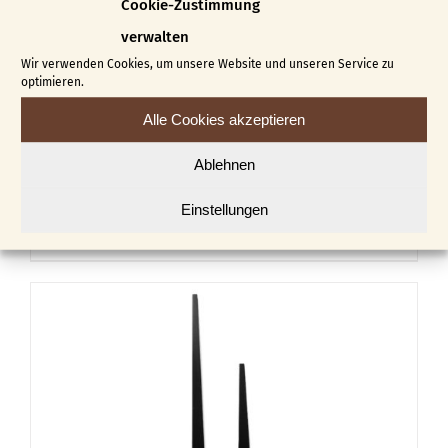
Cookie-Zustimmung
verwalten
Wir verwenden Cookies, um unsere Website und unseren Service zu
optimieren.
Alle Cookies akzeptieren
Zeigerpaar verziert Halbmond
Ablehnen
€
12,00
Einstellungen
In den Warenkorb
Details