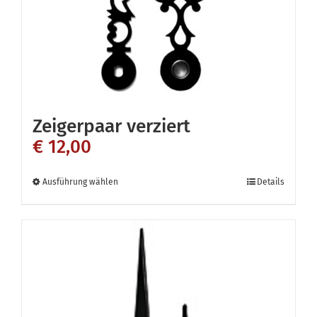
Zeigerpaar verziert
€
12,00
Dieses
Ausführung wählen
Details
Produkt
weist
mehrere
Varianten
auf.