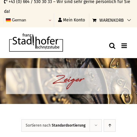
+43 (0) 664 / 530 30 33 – Wir sind sehr gerne persönlich für Sie
Skip
da!
to
Mein Konto
WARENKORB
German
content
Zeiger
Sortieren nach
Standardsortierung