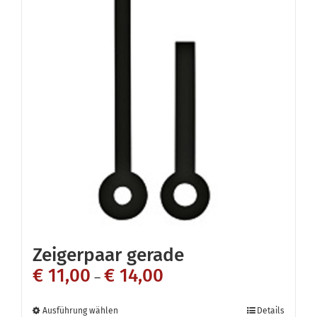
Zeigerpaar gerade
€
11,00
€
14,00
–
Dieses
Ausführung wählen
Details