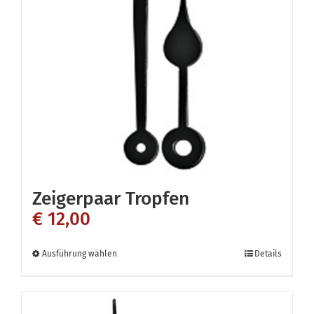
Die
Optionen
können
auf
der
Produktseite
gewählt
werden
Zeigerpaar Tropfen
€
12,00
Dieses
Ausführung wählen
Details
Produkt
weist