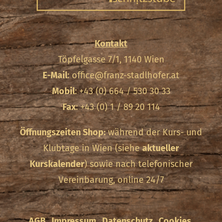
Kontakt
Töpfelgasse 7/1, 1140 Wien
E-Mail
:
office@franz-stadlhofer.at
Mobil
: +43 (0) 664 / 530 30 33
Fax
: +43 (0) 1 / 89 20 114
Öffnungszeiten Shop:
während der Kurs- und
Klubtage in Wien (siehe
aktueller
Kurskalender
) sowie nach telefonischer
Vereinbarung, online 24/7
AGB
Impressum
Datenschutz
Cookies