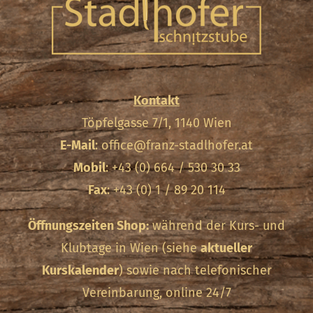
Kontakt
Töpfelgasse 7/1, 1140 Wien
E-Mail
:
office@franz-stadlhofer.at
Mobil
: +43 (0) 664 / 530 30 33
Fax
: +43 (0) 1 / 89 20 114
Öffnungszeiten Shop:
während der Kurs- und
Klubtage in Wien (siehe
aktueller
Kurskalender
) sowie nach telefonischer
Vereinbarung, online 24/7