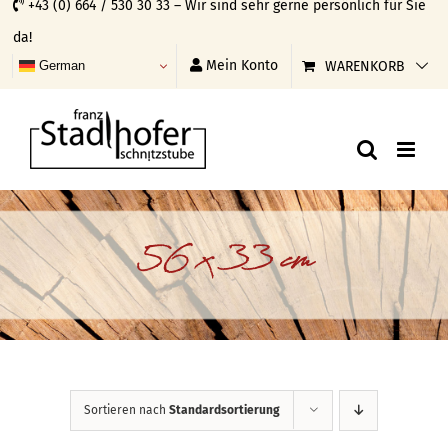
+43 (0) 664 / 530 30 33 – Wir sind sehr gerne persönlich für Sie
Skip
da!
to
Mein Konto
WARENKORB
German
content
56 x 33 cm
Sortieren nach
Standardsortierung