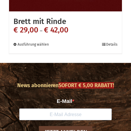
Brett mit Rinde
€
29,00
€
42,00
–
Dieses
Ausführung wählen
Details
Produkt
weist
mehrere
Varianten
News abonnieren
SOFORT € 5,00 RABATT!
auf.
Die
Optionen
können
auf