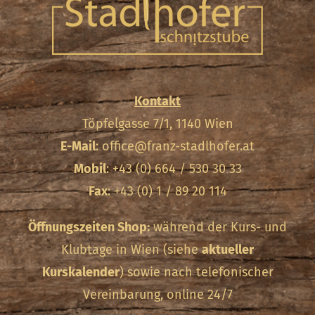
Kontakt
Töpfelgasse 7/1, 1140 Wien
E-Mail
:
office@franz-stadlhofer.at
Mobil
: +43 (0) 664 / 530 30 33
Fax
: +43 (0) 1 / 89 20 114
Öffnungszeiten Shop:
während der Kurs- und
Klubtage in Wien (siehe
aktueller
Kurskalender
) sowie nach telefonischer
Vereinbarung, online 24/7