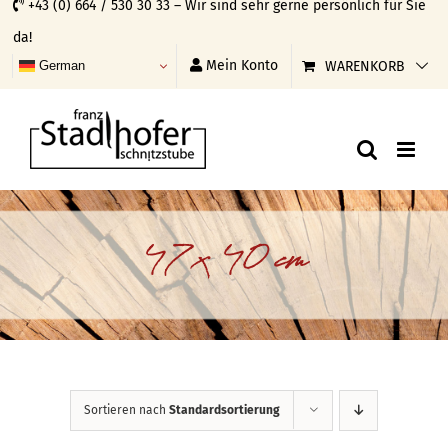
+43 (0) 664 / 530 30 33 – Wir sind sehr gerne persönlich für Sie
Skip
da!
to
Mein Konto
WARENKORB
German
content
47 x 40 cm
Sortieren nach
Standardsortierung