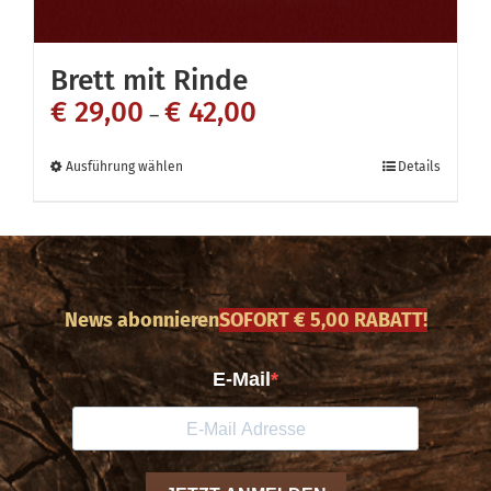
Brett mit Rinde
€
29,00
€
42,00
–
Dieses
Ausführung wählen
Details
Produkt
weist
mehrere
Varianten
News abonnieren
SOFORT € 5,00 RABATT!
auf.
Die
Optionen
können
auf