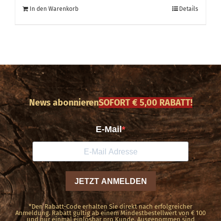
In den Warenkorb
Details
News abonnieren
SOFORT € 5,00 RABATT!
*Den Rabatt-Code erhalten Sie direkt nach erfolgreicher
Anmeldung. Rabatt gültig ab einem Mindestbestellwert von € 100
und nur einmal einlösbar pro Kunde. Ausgenommen sind