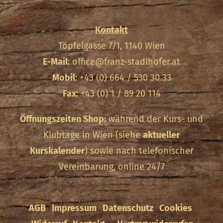
Kontakt
Töpfelgasse 7/1, 1140 Wien
E-Mail
:
office@franz-stadlhofer.at
Mobil
: +43 (0) 664 / 530 30 33
Fax
: +43 (0) 1 / 89 20 114
Öffnungszeiten Shop:
während der Kurs- und
Klubtage in Wien (siehe
aktueller
Kurskalender
) sowie nach telefonischer
Vereinbarung, online 24/7
AGB
Impressum
Datenschutz
Cookies