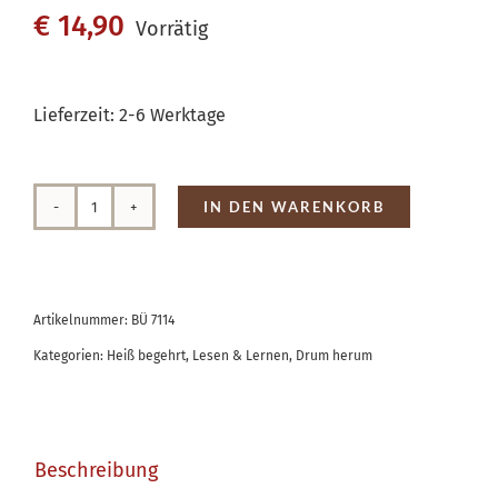
€
14,90
Vorrätig
Lieferzeit:
2-6 Werktage
IN DEN WARENKORB
Vorlagenheft
14
-
Artikelnummer:
BÜ 7114
Geschnitzte
Kategorien:
Heiß begehrt
,
Lesen & Lernen
,
Drum herum
Wohnideen
Menge
Beschreibung