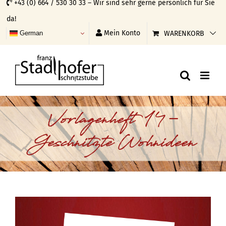
+43 (0) 664 / 530 30 33 – Wir sind sehr gerne persönlich für Sie
Skip
da!
to
Mein Konto
WARENKORB
German
content
Vorlagenheft 14 –
Geschnitzte Wohnideen