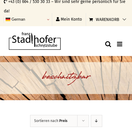
+43 (0) 664 / 530 30 33 – Wir sind sehr gerne persönlich für Sie
Skip
da!
to
Mein Konto
WARENKORB
German
content
beschnitzbar
Sortieren nach
Preis