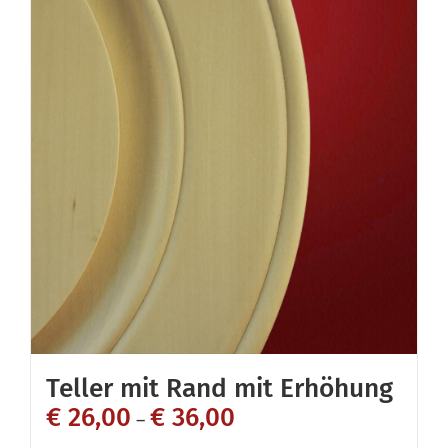
mehrere
Varianten
auf.
Die
Optionen
können
auf
der
Produktseite
gewählt
werden
Teller mit Rand mit Erhöhung
€
26,00
€
36,00
–