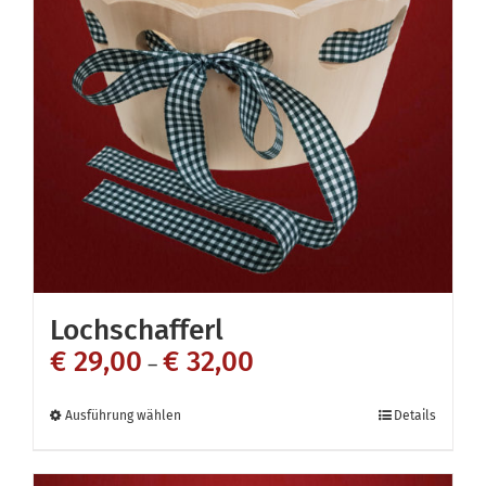
Lochschafferl
€
29,00
€
32,00
–
Dieses
Ausführung wählen
Details
Produkt
weist