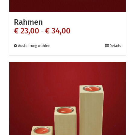
werden
Rahmen
€
23,00
€
34,00
–
Dieses
Ausführung wählen
Details
Produkt
weist
mehrere
Varianten
auf.
Die
Optionen
können
auf