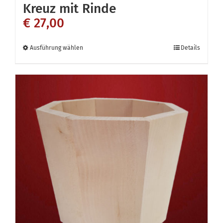
Kreuz mit Rinde
€
27,00
Dieses
Ausführung wählen
Details
Produkt
weist
mehrere
Varianten
auf.
Die
Optionen
können
auf
der
Produktseite