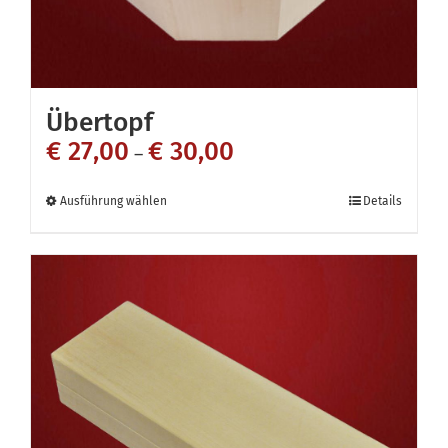
gewählt
werden
Übertopf
€
27,00
€
30,00
–
Dieses
Ausführung wählen
Details
Produkt
weist
mehrere
Varianten
auf.
Die
Optionen