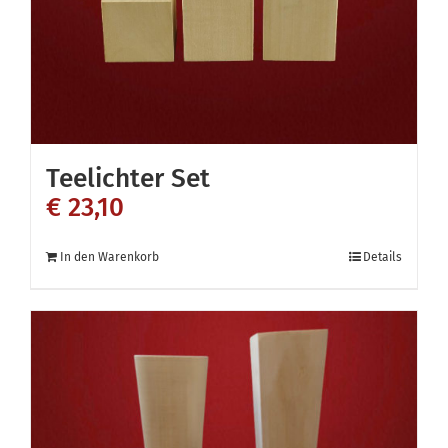
der
Produktseite
gewählt
werden
Teelichter Set
€
23,10
In den Warenkorb
Details