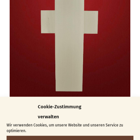
Varianten
auf.
Die
Optionen
können
auf
der
Produktseite
gewählt
werden
Cookie-Zustimmung
Kreuz verleimt
verwalten
€
27,00
Wir verwenden Cookies, um unsere Website und unseren Service zu
optimieren.
In den Warenkorb
Details