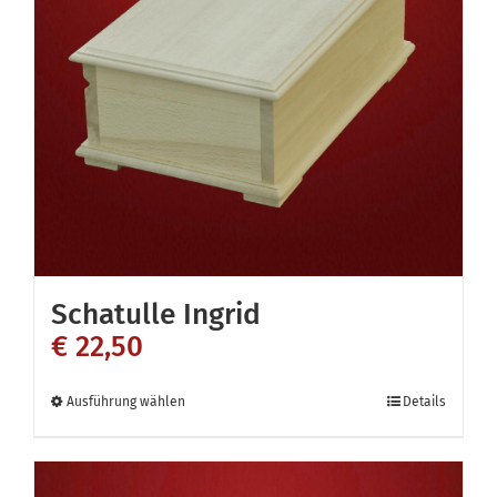
Schatulle Ingrid
€
22,50
Dieses
Ausführung wählen
Details
Produkt
weist