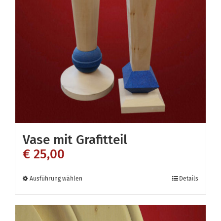
Vase mit Grafitteil
€
25,00
Dieses
Ausführung wählen
Details
Produkt
weist