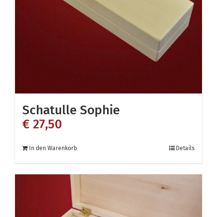
können
auf
der
Produktseite
gewählt
werden
Schatulle Sophie
€
27,50
In den Warenkorb
Details