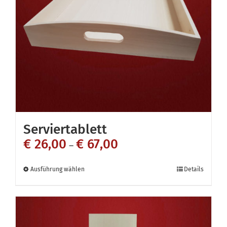
Serviertablett
€
26,00
€
67,00
–
Dieses
Ausführung wählen
Details
Produkt
weist
mehrere