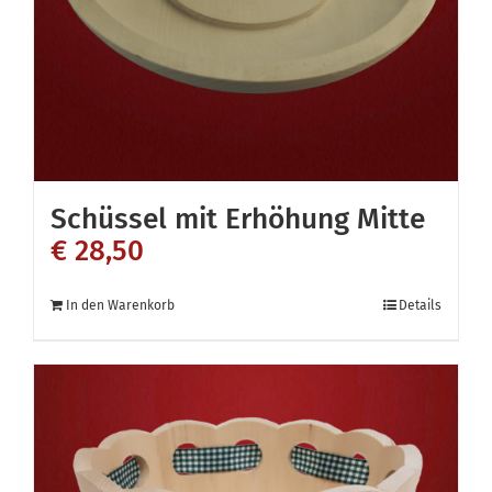
auf
der
Produktseite
gewählt
werden
Schüssel mit Erhöhung Mitte
€
28,50
In den Warenkorb
Details