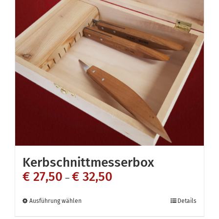
Kerbschnittmesserbox
€
27,50
€
32,50
–
Dieses
Ausführung wählen
Details
Produkt