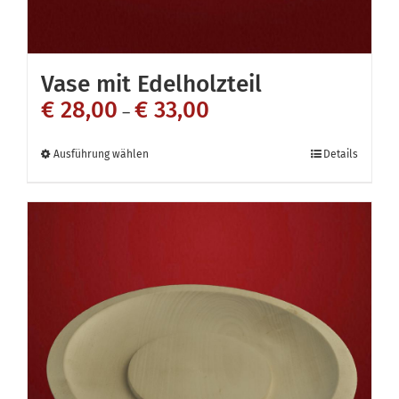
Vase mit Edelholzteil
€
28,00
€
33,00
–
Dieses
Ausführung wählen
Details
Produkt
weist
mehrere
Varianten
auf.
Die
Optionen
können