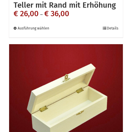
Teller mit Rand mit Erhöhung
€
26,00
€
36,00
–
Dieses
Ausführung wählen
Details
Produkt
weist
mehrere
Varianten
auf.
Die
Optionen
können
auf
der
Produktseite