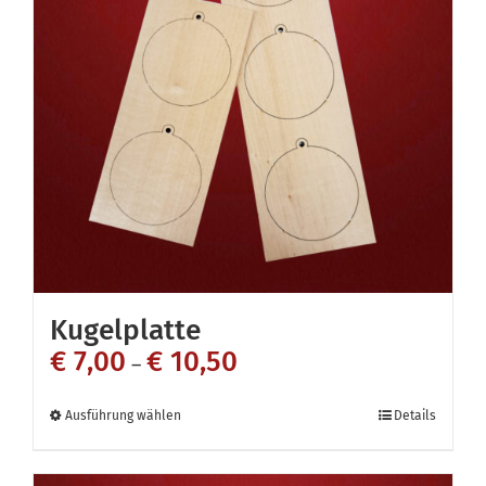
Die
Optionen
können
auf
der
Produktseite
gewählt
werden
Kugelplatte
€
7,00
€
10,50
–
Dieses
Ausführung wählen
Details
Produkt
weist