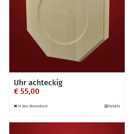
Optionen
können
auf
der
Produktseite
gewählt
werden
Uhr achteckig
€
55,00
In den Warenkorb
Details