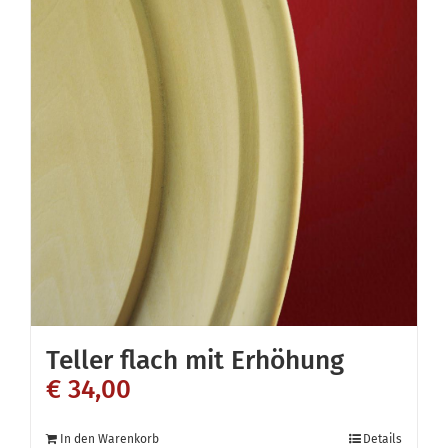
Varianten
auf.
Die
Optionen
können
auf
der
Produktseite
gewählt
werden
Teller flach mit Erhöhung
€
34,00
In den Warenkorb
Details