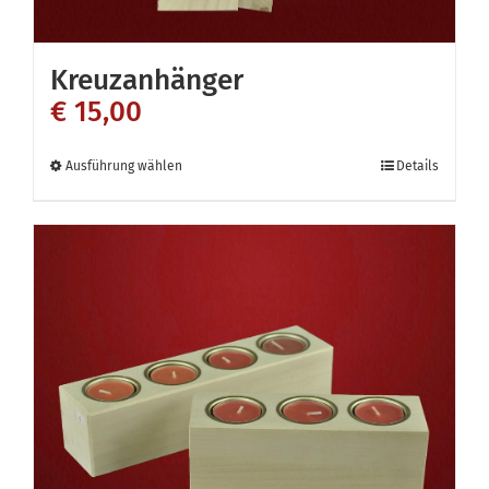
Kreuzanhänger
€
15,00
Dieses
Ausführung wählen
Details
Produkt
weist
mehrere
Varianten
auf.
Die
Optionen
können
auf