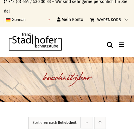
+43 (0) 664 / 530 30 33 – Wir sind sehr gerne persönlich für Sie
Skip
da!
to
Mein Konto
WARENKORB
German
content
beschnitzbar
Sortieren nach
Beliebtheit