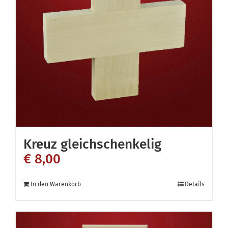
Die
Optionen
können
auf
der
Produktseite
gewählt
werden
Kreuz gleichschenkelig
€
8,00
In den Warenkorb
Details