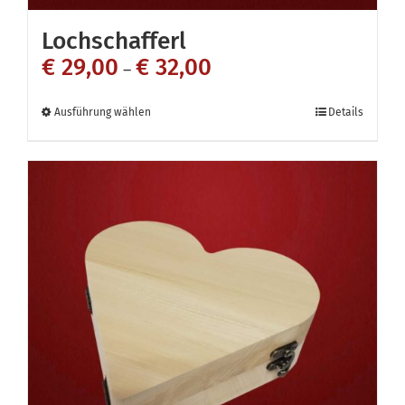
Lochschafferl
€
29,00
€
32,00
–
Dieses
Ausführung wählen
Details
Produkt
weist
mehrere
Varianten
auf.
Die
Optionen
können
auf
der