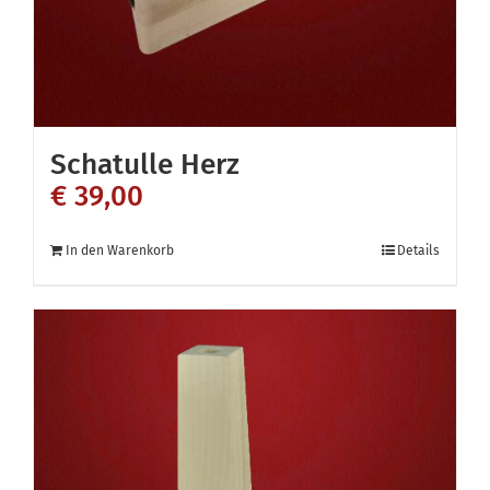
Produktseite
gewählt
werden
Schatulle Herz
€
39,00
In den Warenkorb
Details