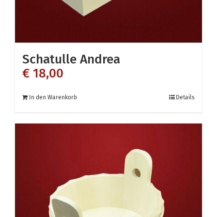
gewählt
werden
Schatulle Andrea
€
18,00
In den Warenkorb
Details