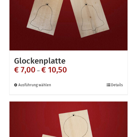
Glockenplatte
€
7,00
€
10,50
–
Dieses
Ausführung wählen
Details
Produkt
weist
mehrere
Varianten
auf.