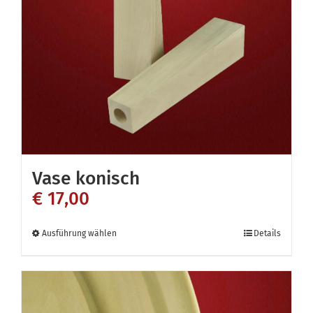
Vase konisch
€
17,00
Dieses
Ausführung wählen
Details
Produkt
weist
mehrere