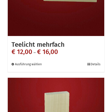
der
Produktseite
gewählt
werden
Teelicht mehrfach
€
12,00
€
16,00
–
Dieses
Ausführung wählen
Details
Produkt
weist
mehrere
Varianten
auf.