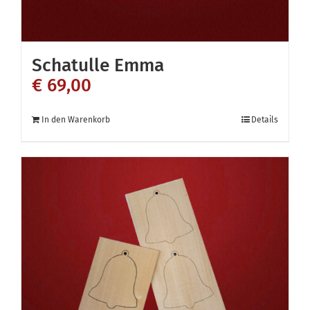
gewählt
werden
Schatulle Emma
€
69,00
In den Warenkorb
Details