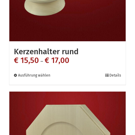
Kerzenhalter rund
€
15,50
€
17,00
–
Dieses
Ausführung wählen
Details
Produkt
weist
mehrere
Varianten
auf.
Die