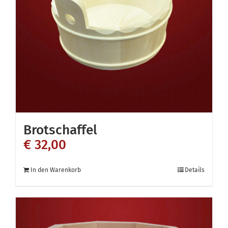
Optionen
können
auf
der
Produktseite
gewählt
werden
Brotschaffel
€
32,00
In den Warenkorb
Details