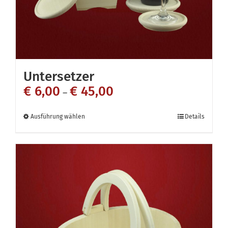
Untersetzer
€
6,00
€
45,00
–
Dieses
Ausführung wählen
Details
Produkt
weist
mehrere
Varianten
auf.
Die