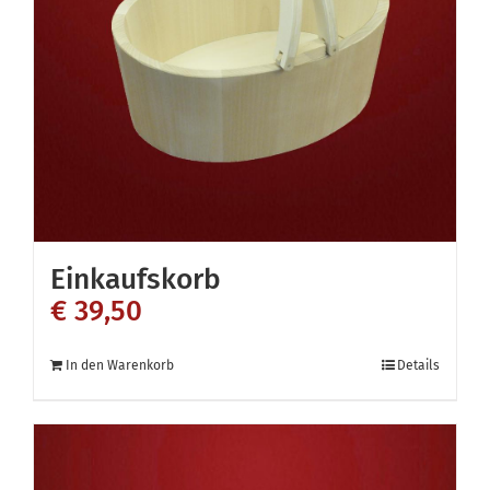
Optionen
können
auf
der
Produktseite
gewählt
werden
Einkaufskorb
€
39,50
In den Warenkorb
Details