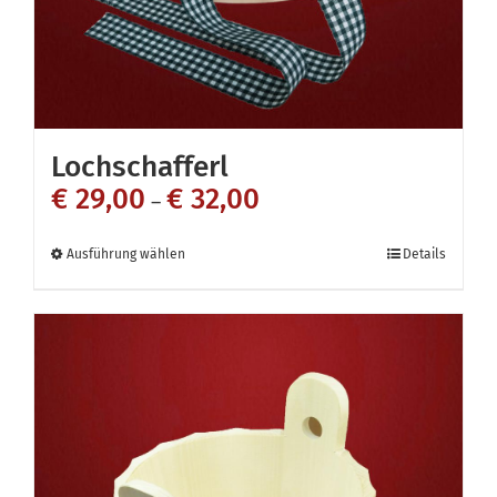
Lochschafferl
€
29,00
€
32,00
–
Dieses
Ausführung wählen
Details
Produkt
weist
mehrere
Varianten
auf.
Die