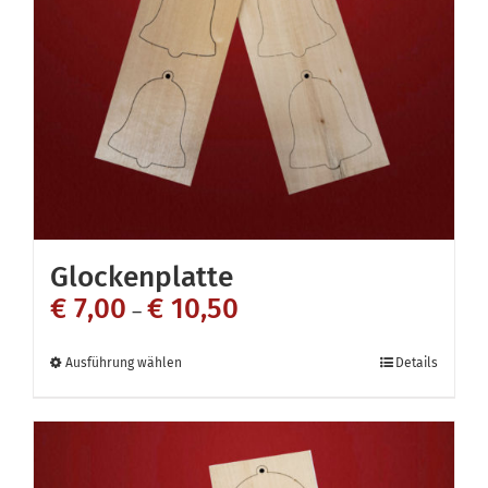
Optionen
können
auf
der
Produktseite
gewählt
werden
Glockenplatte
€
7,00
€
10,50
–
Dieses
Ausführung wählen
Details
Produkt
weist
mehrere