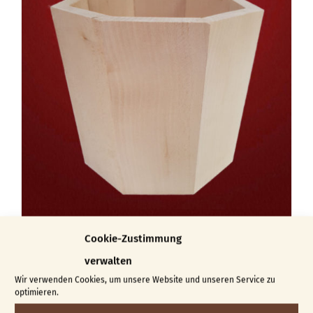
Cookie-Zustimmung
Übertopf
verwalten
€
27,00
€
30,00
–
Wir verwenden Cookies, um unsere Website und unseren Service zu
optimieren.
Dieses
Ausführung wählen
Details