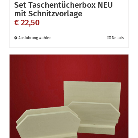
Set Taschentücherbox NEU
mit Schnitzvorlage
€
22,50
Dieses
Ausführung wählen
Details
Produkt
weist
mehrere
Varianten
auf.
Die
Optionen
können
auf
der