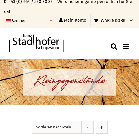
+43 (0) 664 / 530 30 33 – Wir sind sehr gerne persönlich für Sie
Skip
da!
to
Mein Konto
WARENKORB
German
content
Kleingegenstände
Sortieren nach
Preis