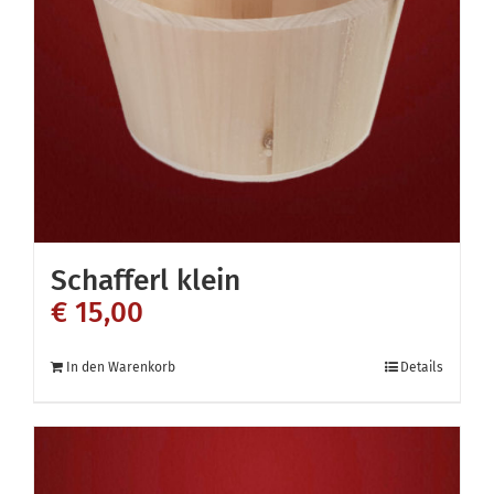
Optionen
können
auf
der
Produktseite
gewählt
werden
Schafferl klein
€
15,00
In den Warenkorb
Details