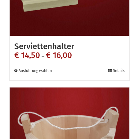
Produktseite
gewählt
werden
Serviettenhalter
€
14,50
€
16,00
–
Dieses
Ausführung wählen
Details
Produkt
weist
mehrere
Varianten
auf.
Die