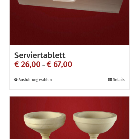
Serviertablett
€
26,00
€
67,00
–
Dieses
Ausführung wählen
Details
Produkt
weist
mehrere
Varianten
auf.