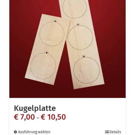
Varianten
auf.
Die
Optionen
können
auf
der
Produktseite
gewählt
werden
Kugelplatte
€
7,00
€
10,50
–
Dieses
Ausführung wählen
Details