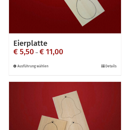
Eierplatte
€
5,50
€
11,00
–
Dieses
Ausführung wählen
Details
Produkt
weist
mehrere
Varianten
auf.
Die