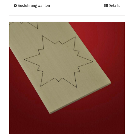
Dieses
Ausführung wählen
Details
Produkt
weist
mehrere
Varianten
auf.
Die
Optionen
können
auf
der
Produktseite
gewählt
werden