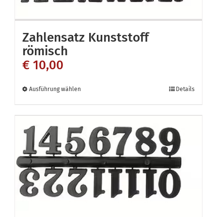
auf
der
Zahlensatz Kunststoff
Produktseite
römisch
gewählt
€
10,00
werden
Dieses
Ausführung wählen
Details
Produkt
weist
mehrere
Varianten
auf.
Die
Optionen
können