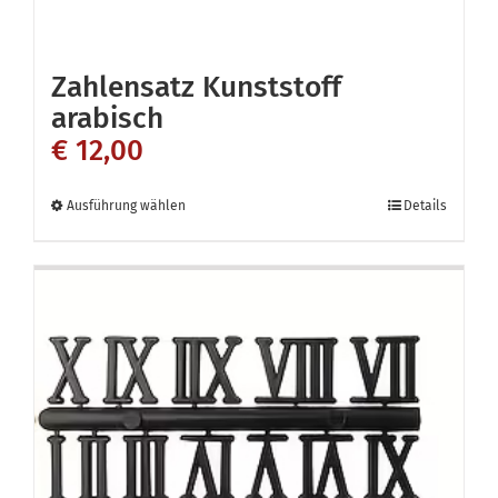
Zahlensatz Kunststoff
arabisch
€
12,00
Dieses
Ausführung wählen
Details
Produkt
weist
mehrere
Varianten
auf.
Die
Optionen
können