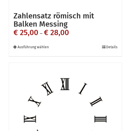
Zahlensatz römisch mit
Balken Messing
€
25,00
€
28,00
–
Dieses
Ausführung wählen
Details
Produkt
weist
mehrere
Varianten
auf.
Die
Optionen
können