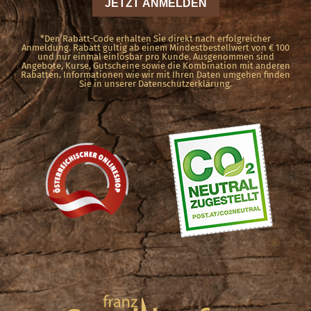
der
Produktseite
*Den Rabatt-Code erhalten Sie direkt nach erfolgreicher
Anmeldung. Rabatt gültig ab einem Mindestbestellwert von € 100
und nur einmal einlösbar pro Kunde. Ausgenommen sind
gewählt
Angebote, Kurse, Gutscheine sowie die Kombination mit anderen
Rabatten. Informationen wie wir mit Ihren Daten umgehen finden
werden
Sie in unserer Datenschutzerklärung.