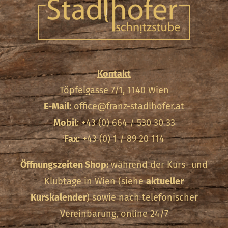
Kontakt
Töpfelgasse 7/1, 1140 Wien
E-Mail
:
office@franz-stadlhofer.at
Mobil
: +43 (0) 664 / 530 30 33
Fax
: +43 (0) 1 / 89 20 114
Öffnungszeiten Shop:
während der Kurs- und
Klubtage in Wien (siehe
aktueller
Kurskalender
) sowie nach telefonischer
Vereinbarung, online 24/7