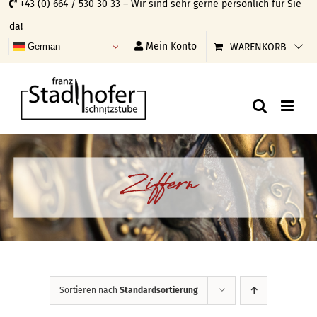
+43 (0) 664 / 530 30 33 – Wir sind sehr gerne persönlich für Sie
Skip
da!
to
Mein Konto
WARENKORB
German
content
Ziffern
Sortieren nach
Standardsortierung