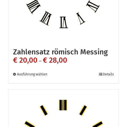
auf
der
Produktseite
gewählt
werden
Zahlensatz römisch Messing
€
20,00
€
28,00
–
Dieses
Ausführung wählen
Details
Produkt
weist
mehrere
Varianten
auf.