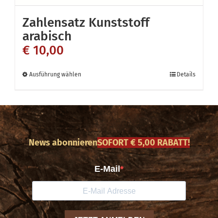
auf
Zahlensatz Kunststoff
der
arabisch
Produktseite
€
10,00
gewählt
werden
Dieses
Ausführung wählen
Details
Produkt
weist
mehrere
Varianten
News abonnieren
SOFORT € 5,00 RABATT!
auf.
Die
Optionen
können
auf