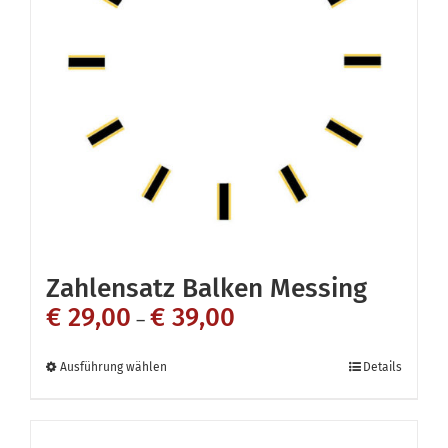
Die
Optionen
können
auf
der
Produktseite
gewählt
werden
Zahlensatz Balken Messing
€
29,00
€
39,00
–
Dieses
Ausführung wählen
Details
Produkt
weist