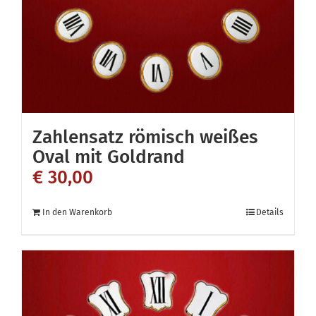
auf
der
Produktseite
gewählt
werden
Zahlensatz römisch weißes
Oval mit Goldrand
€
30,00
In den Warenkorb
Details