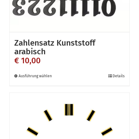
Die
Optionen
können
auf
Zahlensatz Kunststoff
der
arabisch
Produktseite
€
10,00
gewählt
werden
Dieses
Ausführung wählen
Details
Produkt
weist
mehrere
Varianten
auf.
Die