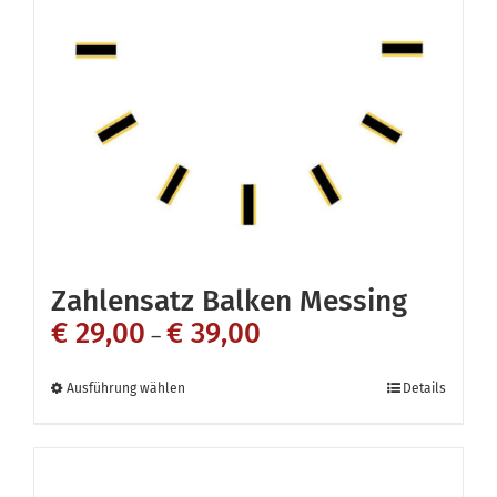
Optionen
können
auf
der
Produktseite
gewählt
werden
Zahlensatz Balken Messing
€
29,00
€
39,00
–
Dieses
Ausführung wählen
Details
Produkt
weist
mehrere