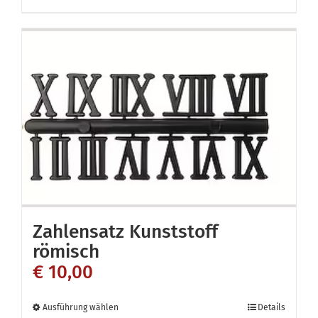
Zahlensatz Kunststoff
römisch
€
10,00
Dieses
Ausführung wählen
Details