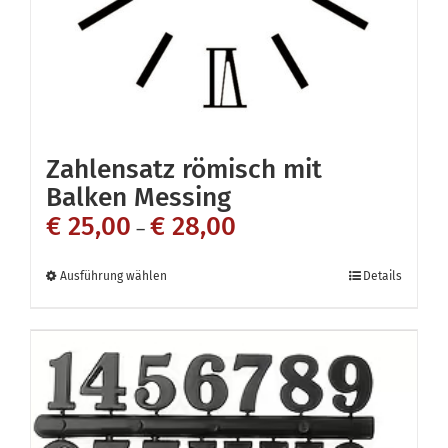
der
Produktseite
gewählt
werden
Zahlensatz römisch mit
Balken Messing
€
25,00
€
28,00
–
Dieses
Ausführung wählen
Details
Produkt
weist
mehrere
Varianten
auf.