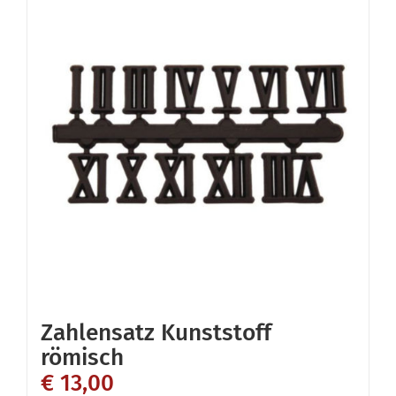
Varianten
auf.
Die
Optionen
können
auf
der
Produktseite
gewählt
werden
Zahlensatz Kunststoff
römisch
€
13,00