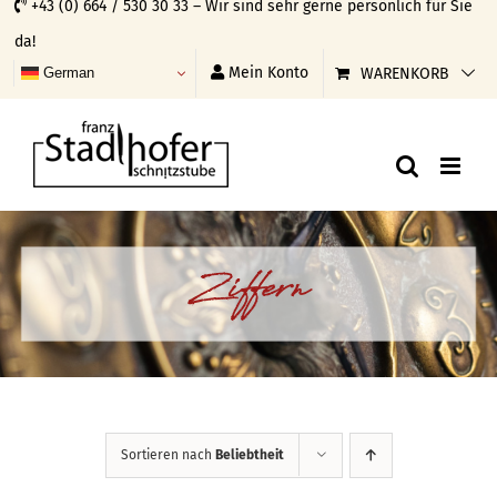
+43 (0) 664 / 530 30 33 – Wir sind sehr gerne persönlich für Sie
Skip
da!
to
Mein Konto
WARENKORB
German
content
Ziffern
Sortieren nach
Beliebtheit