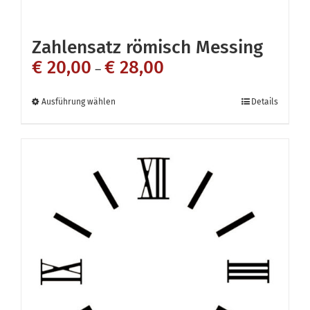
Zahlensatz römisch Messing
€
20,00
€
28,00
–
Dieses
Ausführung wählen
Details
Produkt
weist
mehrere
Varianten
auf.
Die
Optionen
können
auf