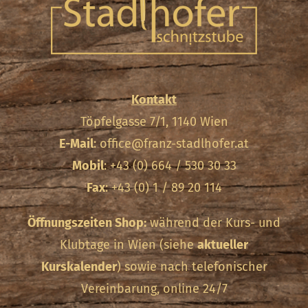
Kontakt
Töpfelgasse 7/1, 1140 Wien
E-Mail
:
office@franz-stadlhofer.at
Mobil
: +43 (0) 664 / 530 30 33
Fax
: +43 (0) 1 / 89 20 114
Öffnungszeiten Shop:
während der Kurs- und
Klubtage in Wien (siehe
aktueller
Kurskalender
) sowie nach telefonischer
Vereinbarung, online 24/7