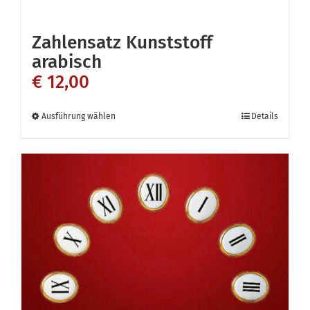
Zahlensatz Kunststoff
arabisch
€
12,00
Dieses
Ausführung wählen
Details
Produkt
weist
mehrere
Varianten
auf.
Die
Optionen
können