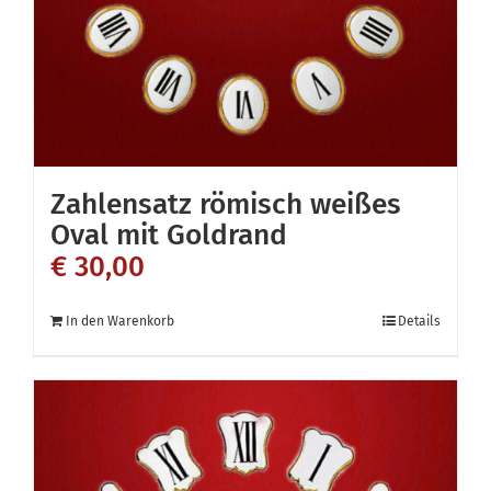
der
Produktseite
gewählt
werden
Zahlensatz römisch weißes
Oval mit Goldrand
€
30,00
In den Warenkorb
Details