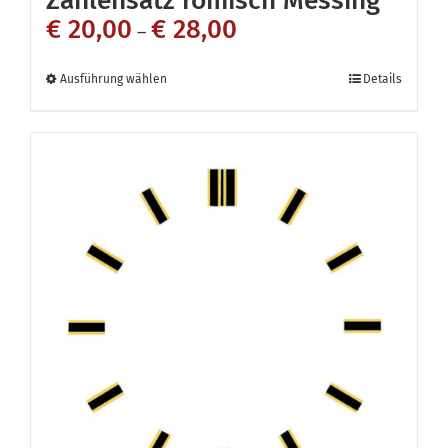
€
20,00
€
28,00
–
Dieses
Ausführung wählen
Details
Produkt
weist
mehrere
Varianten
auf.
Die
Optionen
können
auf
der
Produktseite