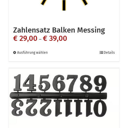
gewählt
werden
Zahlensatz Balken Messing
€
29,00
€
39,00
–
Dieses
Ausführung wählen
Details
Produkt
weist
mehrere
Varianten
auf.
Die
Optionen
können