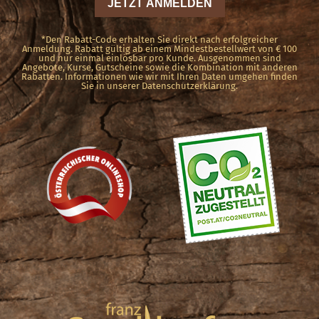
der
Produktseite
*Den Rabatt-Code erhalten Sie direkt nach erfolgreicher
Anmeldung. Rabatt gültig ab einem Mindestbestellwert von € 100
und nur einmal einlösbar pro Kunde. Ausgenommen sind
gewählt
Angebote, Kurse, Gutscheine sowie die Kombination mit anderen
Rabatten. Informationen wie wir mit Ihren Daten umgehen finden
werden
Sie in unserer Datenschutzerklärung.