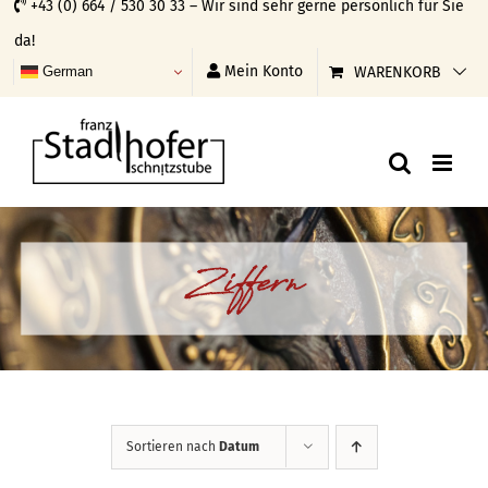
+43 (0) 664 / 530 30 33 – Wir sind sehr gerne persönlich für Sie
Skip
da!
to
Mein Konto
WARENKORB
German
content
Ziffern
Sortieren nach
Datum