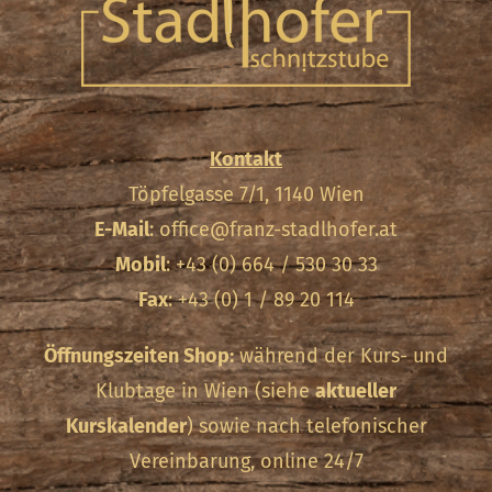
Kontakt
Töpfelgasse 7/1, 1140 Wien
E-Mail
:
office@franz-stadlhofer.at
Mobil
: +43 (0) 664 / 530 30 33
Fax
: +43 (0) 1 / 89 20 114
Öffnungszeiten Shop:
während der Kurs- und
Klubtage in Wien (siehe
aktueller
Kurskalender
) sowie nach telefonischer
Vereinbarung, online 24/7