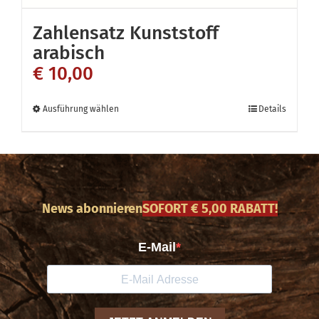
auf
Zahlensatz Kunststoff
der
arabisch
Produktseite
€
10,00
gewählt
werden
Dieses
Ausführung wählen
Details
Produkt
weist
mehrere
Varianten
News abonnieren
SOFORT € 5,00 RABATT!
auf.
Die
Optionen
können
auf