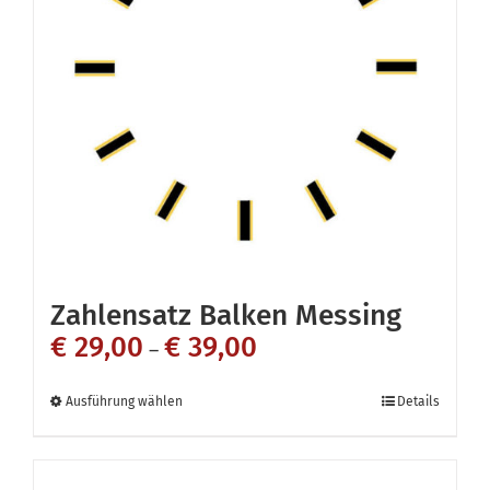
Die
Optionen
können
auf
der
Produktseite
gewählt
werden
Zahlensatz Balken Messing
€
29,00
€
39,00
–
Dieses
Ausführung wählen
Details
Produkt
weist