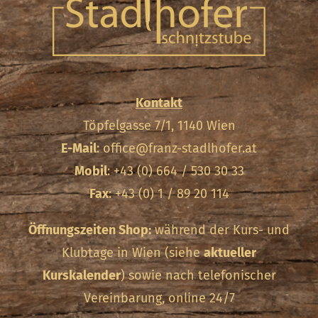
Kontakt
Töpfelgasse 7/1, 1140 Wien
E-Mail
:
office@franz-stadlhofer.at
Mobil
: +43 (0) 664 / 530 30 33
Fax
: +43 (0) 1 / 89 20 114
Öffnungszeiten Shop:
während der Kurs- und
Klubtage in Wien (siehe
aktueller
Kurskalender
) sowie nach telefonischer
Vereinbarung, online 24/7