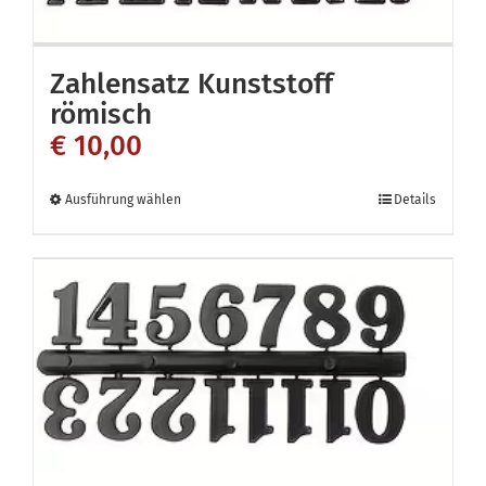
auf
der
Zahlensatz Kunststoff
Produktseite
römisch
gewählt
€
10,00
werden
Dieses
Ausführung wählen
Details
Produkt
weist
mehrere
Varianten
auf.
Die
Optionen
können