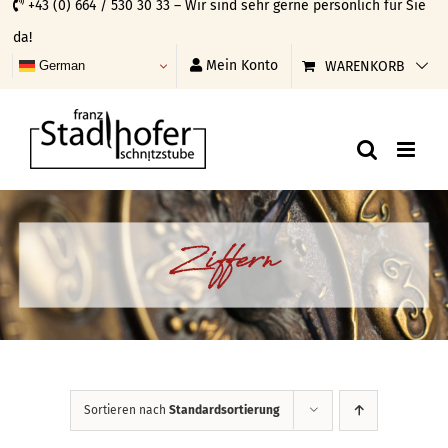
+43 (0) 664 / 530 30 33 – Wir sind sehr gerne persönlich für Sie
Skip
da!
to
Mein Konto
WARENKORB
German
content
Ziffern
Sortieren nach
Standardsortierung