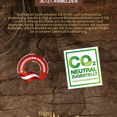
der
Produktseite
*Den Rabatt-Code erhalten Sie direkt nach erfolgreicher
Anmeldung. Rabatt gültig ab einem Mindestbestellwert von € 100
und nur einmal einlösbar pro Kunde. Ausgenommen sind
gewählt
Angebote, Kurse, Gutscheine sowie die Kombination mit anderen
Rabatten. Informationen wie wir mit Ihren Daten umgehen finden
werden
Sie in unserer Datenschutzerklärung.