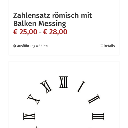
Zahlensatz römisch mit
Balken Messing
€
25,00
€
28,00
–
Dieses
Ausführung wählen
Details
Produkt
weist
mehrere
Varianten
auf.
Die
Optionen
können