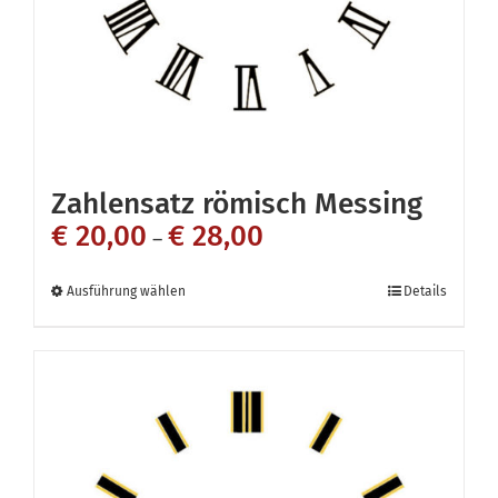
auf
der
Produktseite
gewählt
werden
Zahlensatz römisch Messing
€
20,00
€
28,00
–
Dieses
Ausführung wählen
Details
Produkt
weist
mehrere
Varianten
auf.