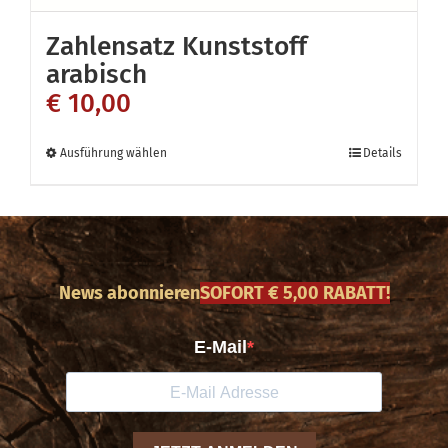
auf
Zahlensatz Kunststoff
der
arabisch
Produktseite
€
10,00
gewählt
werden
Dieses
Ausführung wählen
Details
Produkt
weist
mehrere
Varianten
News abonnieren
SOFORT € 5,00 RABATT!
auf.
Die
Optionen
können
auf