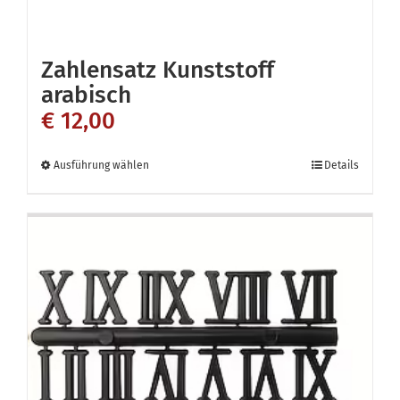
Zahlensatz Kunststoff
arabisch
€
12,00
Dieses
Ausführung wählen
Details
Produkt
weist
mehrere
Varianten
auf.
Die
Optionen
können