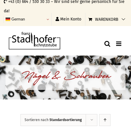
+43 (0) 664 / 530 30 33 – Wir sind sehr gerne persönlich für Sie
Skip
da!
to
Mein Konto
WARENKORB
German
content
Nägel & Schrauben
Sortieren nach
Standardsortierung