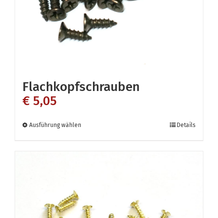
der
Produktseite
gewählt
werden
Flachkopfschrauben
€
5,05
Dieses
Ausführung wählen
Details
Produkt
weist
mehrere
Varianten
auf.