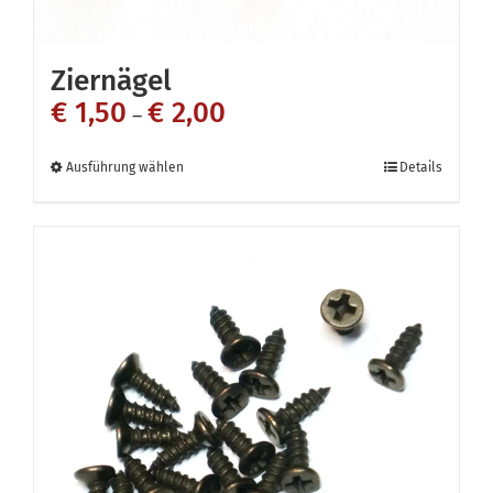
Ziernägel
€
1,50
€
2,00
–
Dieses
Ausführung wählen
Details
Produkt
weist
mehrere
Varianten
auf.
Die
Optionen
können
auf