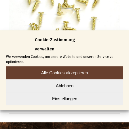
Die
Optionen
können
auf
der
Cookie-Zustimmung
Produktseite
verwalten
gewählt
Wir verwenden Cookies, um unsere Website und unseren Service zu
optimieren.
werden
Alle Cookies akzeptieren
Flachkopfschrauben
Ablehnen
€
4,60
€
5,30
–
Einstellungen
Dieses
Ausführung wählen
Details
Produkt
weist