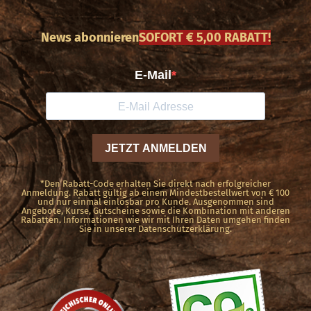
mehrere
Varianten
News abonnieren
SOFORT € 5,00 RABATT!
auf.
Die
Optionen
können
auf
der
Produktseite
*Den Rabatt-Code erhalten Sie direkt nach erfolgreicher
Anmeldung. Rabatt gültig ab einem Mindestbestellwert von € 100
und nur einmal einlösbar pro Kunde. Ausgenommen sind
gewählt
Angebote, Kurse, Gutscheine sowie die Kombination mit anderen
Rabatten. Informationen wie wir mit Ihren Daten umgehen finden
werden
Sie in unserer Datenschutzerklärung.