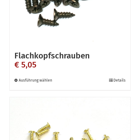
der
Produktseite
gewählt
werden
Flachkopfschrauben
€
5,05
Dieses
Ausführung wählen
Details
Produkt
weist
mehrere
Varianten
auf.