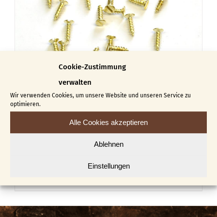
Die
Optionen
können
auf
der
Cookie-Zustimmung
Produktseite
verwalten
gewählt
Wir verwenden Cookies, um unsere Website und unseren Service zu
optimieren.
werden
Alle Cookies akzeptieren
Flachkopfschrauben
Ablehnen
€
4,60
€
5,30
–
Einstellungen
Dieses
Ausführung wählen
Details
Produkt
weist