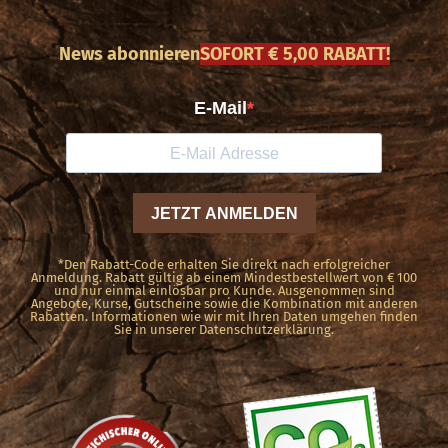
mehrere
Varianten
News abonnieren
SOFORT € 5,00 RABATT!
auf.
Die
Optionen
können
auf
der
Produktseite
*Den Rabatt-Code erhalten Sie direkt nach erfolgreicher
Anmeldung. Rabatt gültig ab einem Mindestbestellwert von € 100
und nur einmal einlösbar pro Kunde. Ausgenommen sind
gewählt
Angebote, Kurse, Gutscheine sowie die Kombination mit anderen
Rabatten. Informationen wie wir mit Ihren Daten umgehen finden
werden
Sie in unserer Datenschutzerklärung.