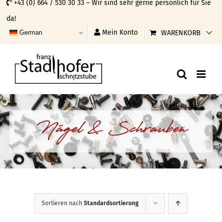
+43 (0) 664 / 530 30 33 – Wir sind sehr gerne persönlich für Sie
Skip
da!
to
Mein Konto
WARENKORB
German
content
Nägel & Schrauben
Sortieren nach
Standardsortierung