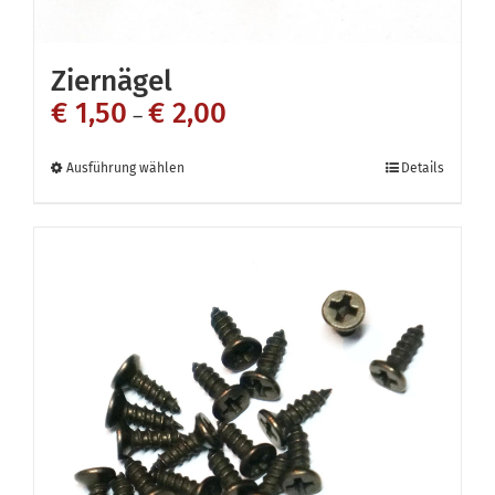
Ziernägel
€
1,50
€
2,00
–
Dieses
Ausführung wählen
Details
Produkt
weist
mehrere
Varianten
auf.
Die
Optionen
können
auf