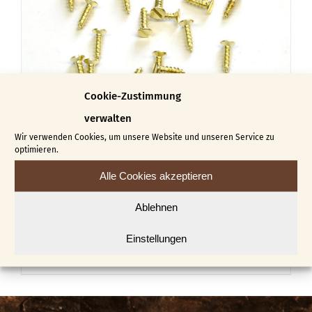
Die
Optionen
können
auf
der
Cookie-Zustimmung
Produktseite
verwalten
gewählt
Wir verwenden Cookies, um unsere Website und unseren Service zu
optimieren.
werden
Alle Cookies akzeptieren
Flachkopfschrauben
Ablehnen
€
4,60
€
5,30
–
Einstellungen
Dieses
Ausführung wählen
Details
Produkt
weist