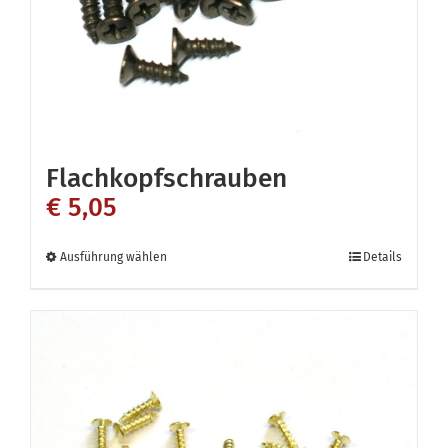
der
Produktseite
gewählt
werden
Flachkopfschrauben
€
5,05
Dieses
Ausführung wählen
Details
Produkt
weist
mehrere
Varianten
auf.