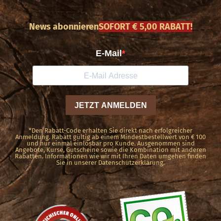
mehrere
Varianten
News abonnieren
SOFORT € 5,00 RABATT!
auf.
Die
Optionen
können
auf
der
Produktseite
*Den Rabatt-Code erhalten Sie direkt nach erfolgreicher
Anmeldung. Rabatt gültig ab einem Mindestbestellwert von € 100
und nur einmal einlösbar pro Kunde. Ausgenommen sind
gewählt
Angebote, Kurse, Gutscheine sowie die Kombination mit anderen
Rabatten. Informationen wie wir mit Ihren Daten umgehen finden
werden
Sie in unserer Datenschutzerklärung.