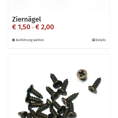
Ziernägel
€
1,50
€
2,00
–
Dieses
Ausführung wählen
Details
Produkt
weist
mehrere
Varianten
auf.
Die
Optionen
können
auf