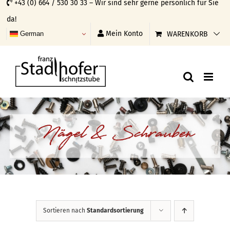
+43 (0) 664 / 530 30 33 – Wir sind sehr gerne persönlich für Sie
Skip
da!
to
Mein Konto
WARENKORB
German
content
Nägel & Schrauben
Sortieren nach
Standardsortierung