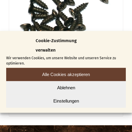
Die
Optionen
können
auf
der
Cookie-Zustimmung
Produktseite
verwalten
gewählt
Wir verwenden Cookies, um unsere Website und unseren Service zu
optimieren.
werden
Alle Cookies akzeptieren
Flachkopfschrauben
Ablehnen
€
5,05
Einstellungen
Dieses
Ausführung wählen
Details
Produkt
weist