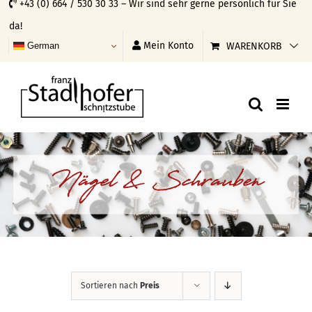
+43 (0) 664 / 530 30 33 – Wir sind sehr gerne persönlich für Sie
Skip
da!
to
Mein Konto
WARENKORB
German
content
Nägel & Schrauben
Sortieren nach
Preis