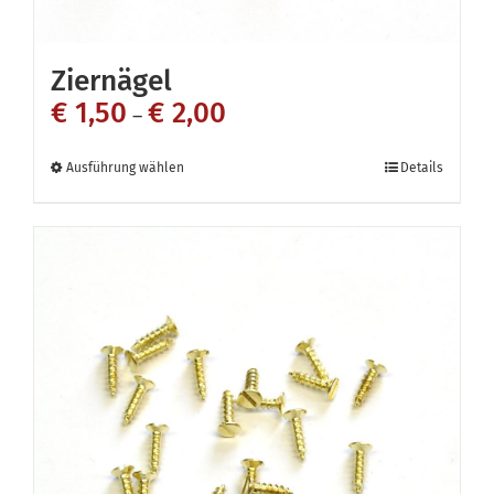
Ziernägel
€
1,50
€
2,00
–
Dieses
Ausführung wählen
Details
Produkt
weist
mehrere
Varianten
auf.
Die
Optionen
können
auf