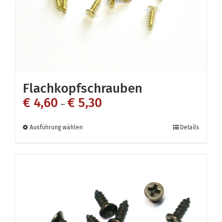
der
Produktseite
gewählt
werden
Flachkopfschrauben
€
4,60
€
5,30
–
Dieses
Ausführung wählen
Details
Produkt
weist
mehrere
Varianten
auf.