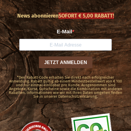
mehrere
Varianten
News abonnieren
SOFORT € 5,00 RABATT!
auf.
Die
Optionen
können
auf
der
Produktseite
*Den Rabatt-Code erhalten Sie direkt nach erfolgreicher
Anmeldung. Rabatt gültig ab einem Mindestbestellwert von € 100
und nur einmal einlösbar pro Kunde. Ausgenommen sind
gewählt
Angebote, Kurse, Gutscheine sowie die Kombination mit anderen
Rabatten. Informationen wie wir mit Ihren Daten umgehen finden
werden
Sie in unserer Datenschutzerklärung.