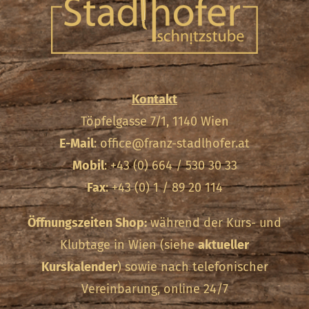
Kontakt
Töpfelgasse 7/1, 1140 Wien
E-Mail
:
office@franz-stadlhofer.at
Mobil
: +43 (0) 664 / 530 30 33
Fax
: +43 (0) 1 / 89 20 114
Öffnungszeiten Shop:
während der Kurs- und
Klubtage in Wien (siehe
aktueller
Kurskalender
) sowie nach telefonischer
Vereinbarung, online 24/7