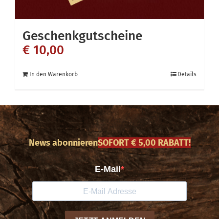
Geschenkgutscheine
€
10,00
In den Warenkorb
Details
News abonnieren
SOFORT € 5,00 RABATT!