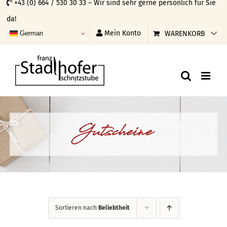
+43 (0) 664 / 530 30 33 – Wir sind sehr gerne persönlich für Sie
Skip
da!
to
Mein Konto
WARENKORB
German
content
Gutscheine
Sortieren nach
Beliebtheit